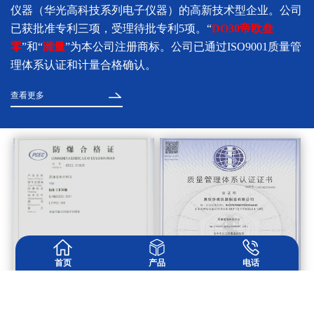
仪器（华光高科技系列电子仪器）的高新技术型企业。公司
已获批准专利三项，受理待批专利5项。“
DO30帝欧叁
零
”和“
潍量
”为本公司注册商标。公司已通过ISO9001质量管
理体系认证和计量合格确认。
查看更多
首页
产品
电话
首页