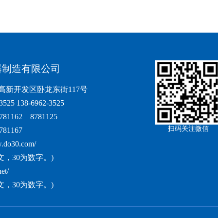
器制造有限公司
高新开发区卧龙东街117号
25 138-6962-3525
781162 8781125
扫码关注微信
781167
do30.com/
英文，30为数字。)
et/
英文，30为数字。)