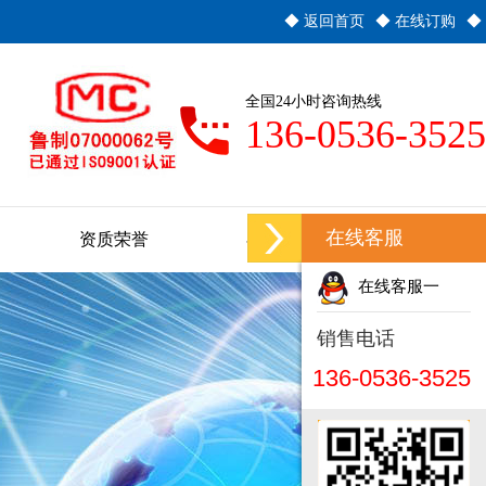
◆ 返回首页
◆ 在线订购
◆
全国24小时咨询热线
136-0536-3525
在线客服
资质荣誉
在线留言
联系我们
在线客服一
销售电话
136-0536-3525